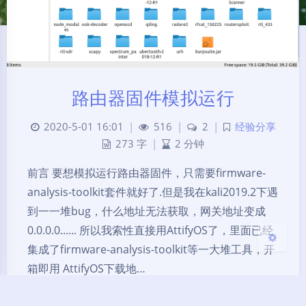
路由器固件模拟运行
2020-5-01 16:01
|
516
|
2
|
经验分享
暗黑模式
273 字
|
2 分钟
前言 要想模拟运行路由器固件，只需要firmware-
Sans Serif
Serif
analysis-toolkit套件就好了.但是我在kali2019.2下遇
到一一堆bug，什么地址无法获取，网关地址变成
关闭
日落
暗化
灰度
0.0.0.0...... 所以我索性直接用AttifyOS了，里面已经
集成了firmware-analysis-toolkit等一大堆工具，开
箱即用 AttifyOS下载地…