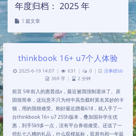
年度归档：
2025 年
3 篇文章
thinkbook 16+ u7个人体验
2025-6-19 14:07
|
631
|
0
|
没事瞎bb
369 字
|
2 分钟
前言 5年前入的惠普战x，最近被我强制退休了。原
因很简单，这玩意不只为何中高负载时莫名其妙的卡
顿，用的我很难受。刚好最近蹭着618，就入手了一
台thinkbook 16+ u7 255h版本，叠加国补学生优
惠，到手5k9多一点，没有平台券很难受。还送了一
些乱七八糟的礼品，什么双模鼠标，双肩包和一年延