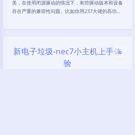
美，在使用闭源驱动的情况下，有些驱动版本和设备
暗黑模式
存在严重的兼容性问题。比如你用237大佬的高功…
Sans Serif
Serif
关闭
日落
暗化
灰度
新电子垃圾-nec7小主机上手体
验
2025-3-07 11:26
|
4,064
|
1
|
电子垃圾
1033 字
|
5 分钟
前言 之前一直在用arm架构的rk3399来当
homelab，共经手了三张4+16g的rk3399。一张卖
了，剩下两张全发配去跑pcdn了，乘着年后还有点
闲钱，给自己买点新玩具。 配置 先把我的配置和价