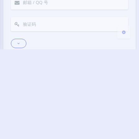
Sans Serif
Serif
关闭
日落
暗化
灰度
Markdown
悄悄话
邮件提醒
发送
|´・ω・)ノ
ヾ(≧∇≦*)ゝ
(☆ω☆)
（╯‵□′）╯︵┴─┴
￣﹃￣
(/ω＼)
下一篇
∠( ᐛ 」∠)＿
(๑•̀ㅁ•́ฅ)
→_→
vc6加行号破解加vax
୧(๑•̀⌄•́๑)૭
٩(ˊᗜˋ*)و
(ノ°ο°)ノ
加文件修复
(´இ皿இ｀)
⌇●﹏●⌇
(ฅ´ω`ฅ)