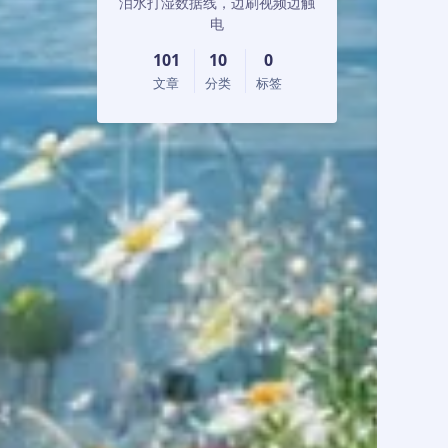
泪水打湿数据线，边刷视频边触
电
101
10
0
文章
分类
标签