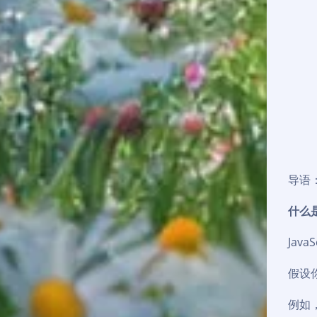
导语：
什么是
Jav
假设你
例如