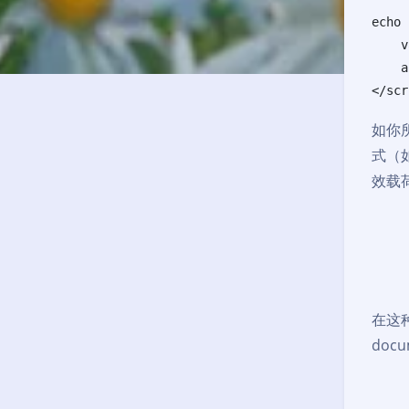
echo 
    v
    a
</scr
如你
式（如
效载
在这种
doc