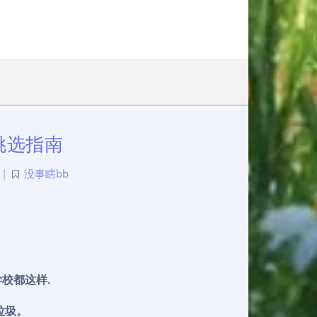
挑选指南
|
没事瞎bb
校都这样.
垃圾。