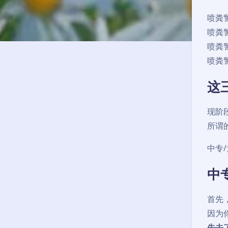
喷粪
喷粪
喷粪
喷粪
这
现阶
所谓
中专
中
首先
因为
先去