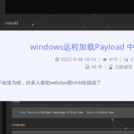
windows远程加载Payload 
2022-4-08 18:14
|
419
|
5
49 字
|
几秒读完
不知道为啥，好多人都把webdav跟smb给搞混了