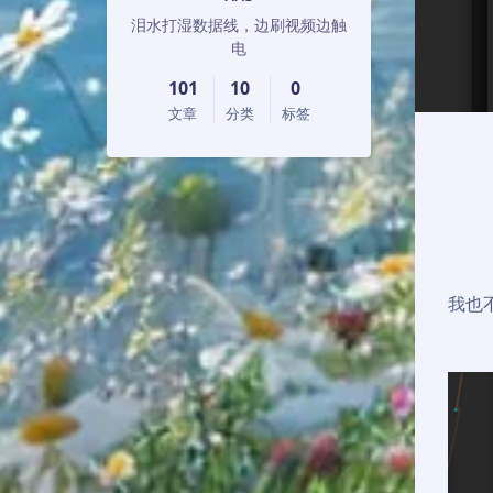
泪水打湿数据线，边刷视频边触
电
101
10
0
文章
分类
标签
我也